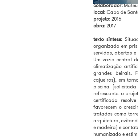
colaborador:
Mateus
local:
Cabo de Sant
projeto:
2016
obra:
2017
texto síntese:
Situad
organizada em prism
servidas, abertas e
Um vazio central de
climatização artif
grandes beirais. 
cajueiros), em tor
piscina (solicita
refrescante. o proj
certificada resol
favorecem o cresci
tratados como torre
arquitetura, evitan
e madeira) e contat
humanizado e estim