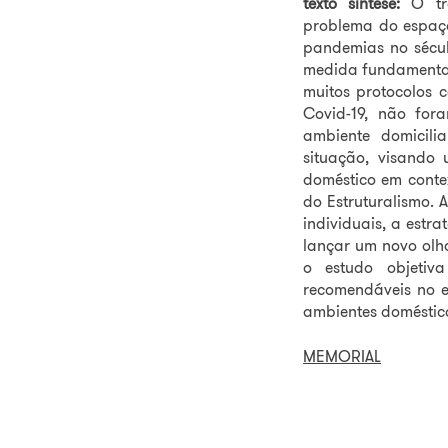
texto síntese:
O tra
problema do espaço
pandemias no sécul
medida fundamental
muitos protocolos c
Covid-19, não for
ambiente domicili
situação, visando
doméstico em conte
do Estruturalismo. 
individuais, a estr
lançar um novo olha
o estudo objetiv
recomendáveis no e
ambientes doméstic
MEMORIAL