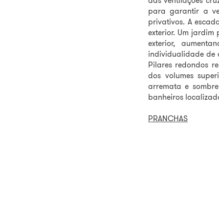
das ventilações cr
para garantir a ve
privativos. A escad
exterior. Um jardim
exterior, aument
individualidade de
Pilares redondos r
dos volumes superi
arremata e sombrei
banheiros localizad
PRANCHAS