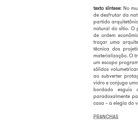
texto síntese:
No mun
de desfrutar da nat
partido arquitetôni
natural do sítio. O
de ordem econômica
traçar uma arquite
técnica dos projet
materialização. O 
um escopo programá
sólidos volumetrica
ao subverter prota
vidro e conjuga uma
bordado esguio d
paradoxalmente pai
casa – a elegia do v
PRANCHAS