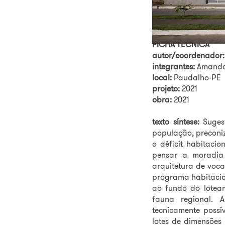
Casas Populares
FICHA TÉCNICA
autor/coordenador:
integrantes:
Amanda 
local:
Paudalho-PE
projeto:
2021
obra:
2021
texto síntese:
Sugest
população, preconi
o déficit habitaci
pensar a moradia
arquitetura de voca
programa habitacion
ao fundo do lotea
fauna regional. A
tecnicamente possí
lotes de dimensões