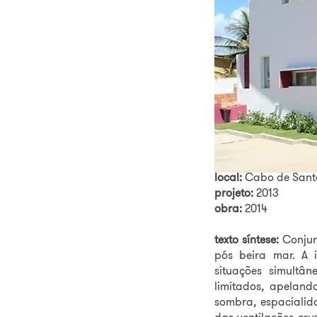
Cinco casas na E
FICHA TÉCNICA
autores/coordenado
integrante:
Marilia B
colaborador:
Mateus
local:
Cabo de Sant
projeto:
2013
obra:
2014
texto síntese:
Conjunt
pós beira mar. A 
situações simultân
limitados, apeland
sombra, espacialid