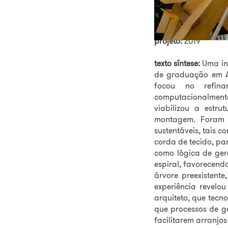
colaboradores:
Bian
Lima; Paloma Tabos
local:
Recife-PE
projeto:
2019
texto síntese:
Uma ins
de graduação em Ar
focou no refin
computacionalmente
viabilizou a estr
montagem. Foram u
sustentáveis, tais 
corda de tecido, pa
como lógica de ger
espiral, favorecendo
árvore preexistente
experiência revelo
arquiteto, que tecn
que processos de g
facilitarem arranjo