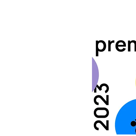
início
sobre
acompanhe
premi