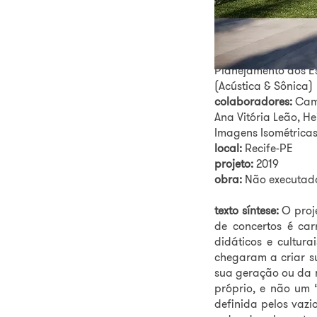
autores/coordenad
integrantes:
Arquitet
Arquitetura e Urban
(Acústica & Sônica),
Planejamento dos E
(Acústica & Sônica)
colaboradores:
Cami
Ana Vitória Leão, H
Imagens Isométricas
local:
Recife-PE
projeto:
2019
obra:
Não executad
texto síntese:
O proje
de concertos é car
didáticos e cultur
chegaram a criar su
sua geração ou da 
próprio, e não um 
definida pelos vazi