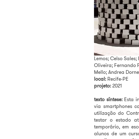
obras
FICHA TÉCNICA
autora/coordenado
Católica de Pernam
integrantes:
Victor 
André Figueiredo
colaboradores:
Gabr
Lemos; Celso Sales; 
Oliveira; Fernando
Mello; Andrea Dor
local:
Recife-PE
projeto:
2021
texto síntese:
Esta i
via smartphones c
utilização do Con
testar o estado a
temporário, em esc
alunos de um cur