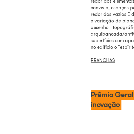
redor dos elementos
convívio, espaços p
redor dos vazios E
e variação de plan
desenho topográ
arquibancada/anfi
superfícies com ap
no edifício o "espír
PRANCHAS
Prêmio Geral
inovação