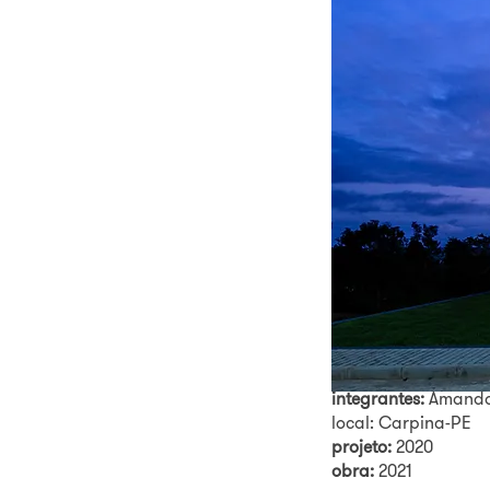
Casa Carpina
FICHA TÉCNICA
autor/coordenador:
integrantes:
Amanda
local: Carpina-PE
projeto:
2020
obra:
2021