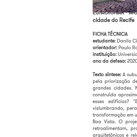
ESTACIONAR - MOR
cidade do Recife
FICHA TÉCNICA
estudante:
Danilo C
orientador:
Paulo R
instituição:
Universi
ano da defesa:
202
Texto síntese:
A subu
pela priorização d
grandes cidades. 
construída aproxim
esses edifícios? 
vislumbrando, pera
transformação em um
Boa Vista. O proj
retroalimentam, p
arquitetônicos e r