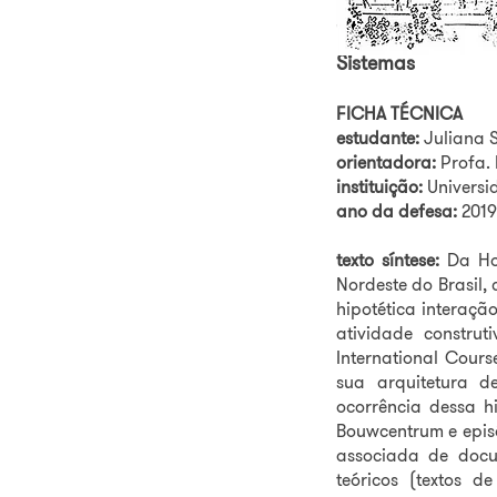
(Velha) Holanda
Sistemas
FICHA TÉCNICA
estudante:
Juliana 
orientadora:
Profa.
instituição:
Univers
ano da defesa:
2019
texto síntese:
Da Hol
Nordeste do Brasil,
hipotética interaçã
atividade constru
International Cours
sua arquitetura de
ocorrência dessa h
Bouwcentrum e episó
associada de docume
teóricos (textos d