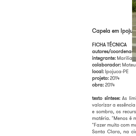
Capela em Ipoju
FICHA TÉCNICA
autores/coordenado
integrante:
Marilia B
colaborador:
Mateus
local:
Ipojuca-PE
projeto:
2014
obra:
2014
texto síntese:
As lim
valorizar a essência
e sombra, os recur
matéria. "Menos é 
"Fazer muito com mu
Santa Clara, na ci