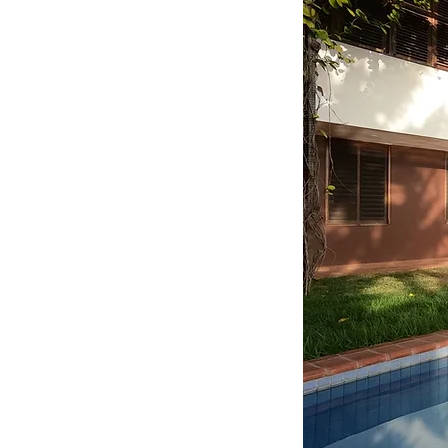
Casa na Enseada
FICHA TÉCNICA
autores/coordenado
integrante:
Thomas 