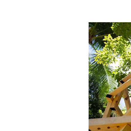
MAKAZI: instalaç
FICHA TÉCNICA
autora/coordenado
integrante:
Eduardo